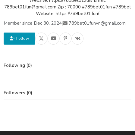
Website: https://789bet01.fun/ Email:
789bet01fun@gmail.com Zip : 70000 #789bet01fun #789bet
Website: https://789bet01.fun/
Member since Dec 30, 2024
|
789bet01funvn@gmail.com
Follow
Following (0)
Followers (0)