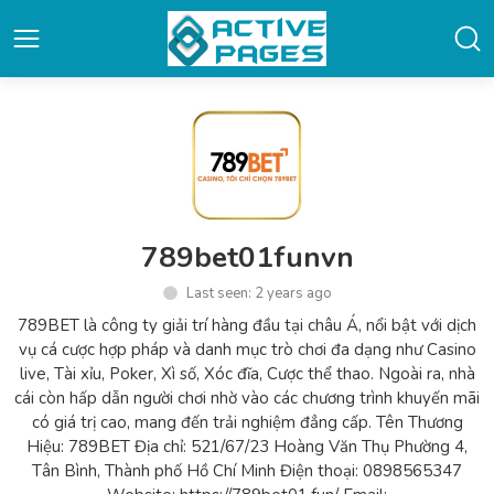
789bet01funvn
Last seen: 2 years ago
789BET là công ty giải trí hàng đầu tại châu Á, nổi bật với dịch
vụ cá cược hợp pháp và danh mục trò chơi đa dạng như Casino
live, Tài xỉu, Poker, Xì số, Xóc đĩa, Cược thể thao. Ngoài ra, nhà
cái còn hấp dẫn người chơi nhờ vào các chương trình khuyến mãi
có giá trị cao, mang đến trải nghiệm đẳng cấp. Tên Thương
Hiệu: 789BET Địa chỉ: 521/67/23 Hoàng Văn Thụ Phường 4,
Tân Bình, Thành phố Hồ Chí Minh Điện thoại: 0898565347