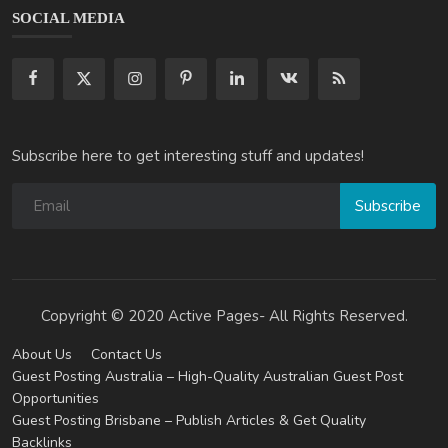
SOCIAL MEDIA
Subscribe here to get interesting stuff and updates!
Subscribe
Copyright © 2020 Active Pages- All Rights Reserved.
About Us
Contact Us
Guest Posting Australia – High-Quality Australian Guest Post
Opportunities
Guest Posting Brisbane – Publish Articles & Get Quality
Backlinks