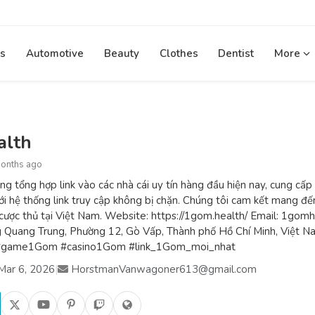
s
Automotive
Beauty
Clothes
Dentist
More
alth
months ago
g tổng hợp link vào các nhà cái uy tín hàng đầu hiện nay, cung cấp 
i hệ thống link truy cập không bị chặn. Chúng tôi cam kết mang đến
cược thủ tại Việt Nam. Website: https://1gom.health/ Email: 1go
 Quang Trung, Phường 12, Gò Vấp, Thành phố Hồ Chí Minh, Việt
#game1Gom #casino1Gom #link_1Gom_moi_nhat
Mar 6, 2026
|
HorstmanVanwagoner613@gmail.com