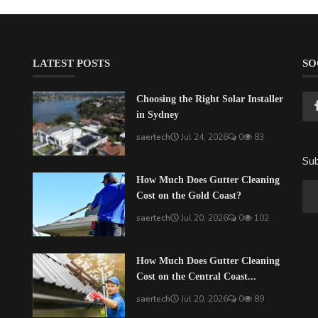
LATEST POSTS
SO
Choosing the Right Solar Installer
in Sydney
saertech
Jul 24, 2026
0
83
Sub
How Much Does Gutter Cleaning
Cost on the Gold Coast?
saertech
Jul 20, 2026
0
102
How Much Does Gutter Cleaning
Cost on the Central Coast...
saertech
Jul 20, 2026
0
89