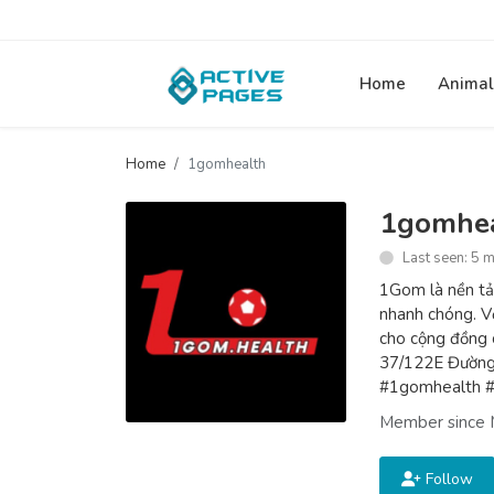
Home
Animal
Home
1gomhealth
1gomhe
Last seen: 5 
1Gom là nền tản
nhanh chóng. Vớ
cho cộng đồng 
37/122E Đường
#1gomhealth 
Member since 
Follow