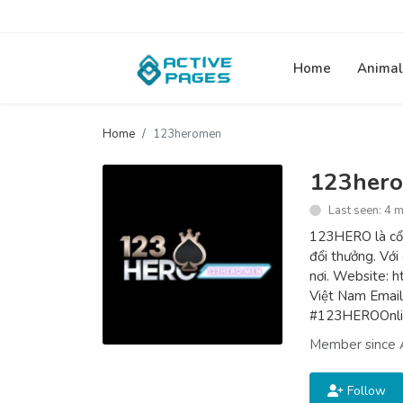
Home
Animal
Home
123heromen
123her
Last seen: 4 
123HERO là cổng
đổi thưởng. Với
nơi. Website: 
Việt Nam Ema
#123HEROOnli
Member since 
Follow