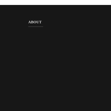
ABOUT