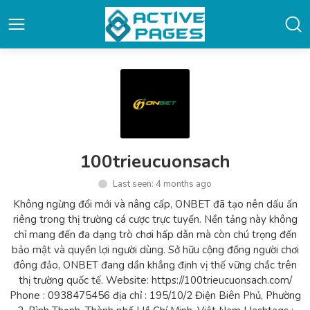
100trieucuonsach
Last seen: 4 months ago
Không ngừng đổi mới và nâng cấp, ONBET đã tạo nên dấu ấn
riêng trong thị trường cá cược trực tuyến. Nền tảng này không
chỉ mang đến đa dạng trò chơi hấp dẫn mà còn chú trọng đến
bảo mật và quyền lợi người dùng. Sở hữu cộng đồng người chơi
đông đảo, ONBET đang dần khẳng định vị thế vững chắc trên
thị trường quốc tế. Website: https://100trieucuonsach.com/
Phone : 0938475456 địa chỉ : 195/10/2 Điện Biên Phủ, Phường