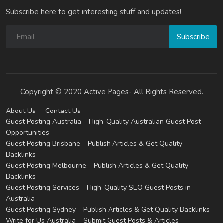
Subscribe here to get interesting stuff and updates!
Subscribe
Copyright © 2020 Active Pages- All Rights Reserved.
About Us
Contact Us
Guest Posting Australia – High-Quality Australian Guest Post
Opportunities
Guest Posting Brisbane – Publish Articles & Get Quality
Backlinks
Guest Posting Melbourne – Publish Articles & Get Quality
Backlinks
Guest Posting Services – High-Quality SEO Guest Posts in
Australia
Guest Posting Sydney – Publish Articles & Get Quality Backlinks
Write for Us Australia – Submit Guest Posts & Articles