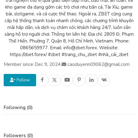
trải nghiệm thú vị qua giao diện đẹp mắt, bảo mật an toàn, và
kho game đa dạng gồm các trò chơi như bắn cá, Tài Xỉu, game
bài, slotgame, và cá cược thể thao. Ngoài ra, ZBET cũng cung
cấp hệ thống thanh toán nhanh chóng, các chương trình khuyến
mãi hấp dẫn, và dịch vụ chăm sóc khách hàng 24/7, luôn sẵn
sàng hỗ trợ người chơi. Thông tin liên hệ: Địa chỉ: 2809 Đ. Phạm
Thế Hiển, Phường 7, Quận 8, Hồ Chí Minh, Vietnam. Phone:
0865659977. Email: info@zbet.forex. Website:
https://zbet.forex/ #zbet #trang_chu_zbet #nhà_cái_zbet
Member since Dec 9, 2024
|
caoduyenn09062@gmail.com
Follow
Following (0)
Followers (0)