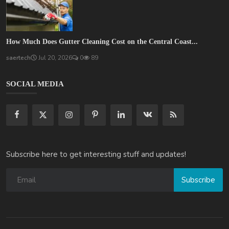
How Much Does Gutter Cleaning Cost on the Central Coast...
saertech
Jul 20, 2026
0
89
SOCIAL MEDIA
Subscribe here to get interesting stuff and updates!
Subscribe