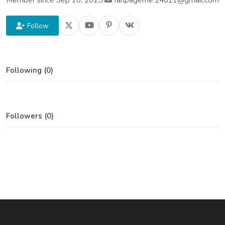
Member since Sep 10, 2025
|
fanpageme.24811@gmail.com
Follow
Following (0)
Followers (0)