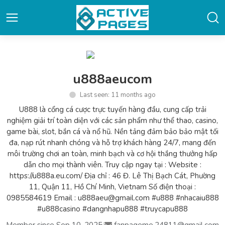
u888aeucom
Last seen: 11 months ago
U888 là cổng cá cược trực tuyến hàng đầu, cung cấp trải
nghiệm giải trí toàn diện với các sản phẩm như thể thao, casino,
game bài, slot, bắn cá và nổ hũ. Nền tảng đảm bảo bảo mật tối
đa, nạp rút nhanh chóng và hỗ trợ khách hàng 24/7, mang đến
môi trường chơi an toàn, minh bạch và cơ hội thắng thưởng hấp
dẫn cho mọi thành viên. Truy cập ngay tại : Website :
https://u888a.eu.com/ Địa chỉ : 46 Đ. Lê Thị Bạch Cát, Phường
11, Quận 11, Hồ Chí Minh, Vietnam Số điện thoại :
0985584619 Email : u888aeu@gmail.com #u888 #nhacaiu888
#u888casino #dangnhapu888 #truycapu888