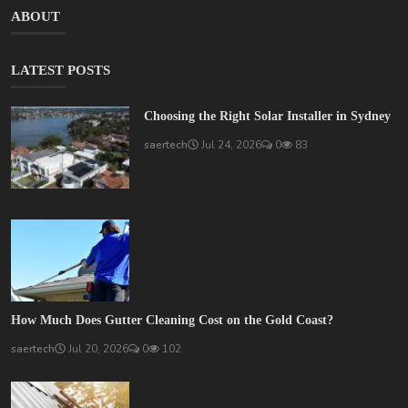
ABOUT
LATEST POSTS
Choosing the Right Solar Installer in Sydney
saertech
Jul 24, 2026
0
83
How Much Does Gutter Cleaning Cost on the Gold Coast?
saertech
Jul 20, 2026
0
102