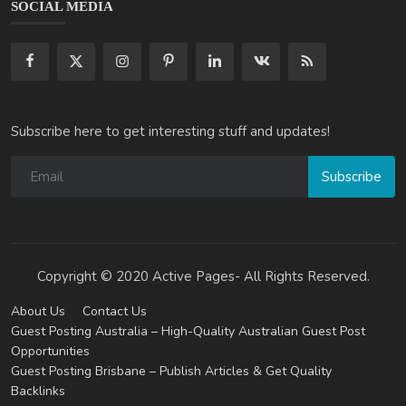
SOCIAL MEDIA
Subscribe here to get interesting stuff and updates!
Subscribe
Copyright © 2020 Active Pages- All Rights Reserved.
About Us
Contact Us
Guest Posting Australia – High-Quality Australian Guest Post
Opportunities
Guest Posting Brisbane – Publish Articles & Get Quality
Backlinks