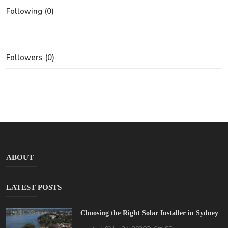
Following (0)
Followers (0)
ABOUT
LATEST POSTS
Choosing the Right Solar Installer in Sydney