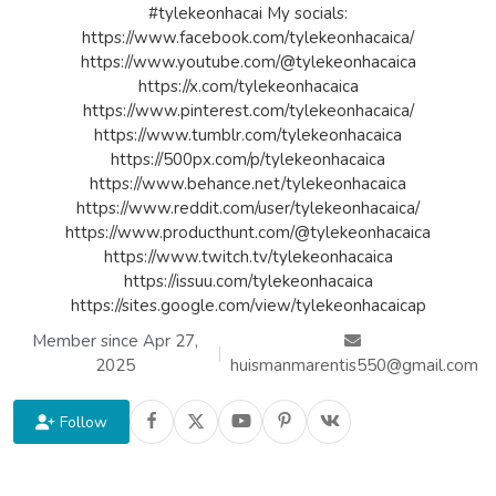
#tylekeonhacai My socials:
https://www.facebook.com/tylekeonhacaica/
https://www.youtube.com/@tylekeonhacaica
https://x.com/tylekeonhacaica
https://www.pinterest.com/tylekeonhacaica/
https://www.tumblr.com/tylekeonhacaica
https://500px.com/p/tylekeonhacaica
https://www.behance.net/tylekeonhacaica
https://www.reddit.com/user/tylekeonhacaica/
https://www.producthunt.com/@tylekeonhacaica
https://www.twitch.tv/tylekeonhacaica
https://issuu.com/tylekeonhacaica
https://sites.google.com/view/tylekeonhacaicap
Member since Apr 27,
|
2025
huismanmarentis550@gmail.com
Follow