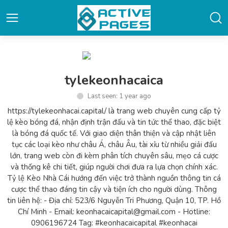
tylekeonhacaica
Last seen: 1 year ago
https://tylekeonhacai.capital/ là trang web chuyên cung cấp tỷ
lệ kèo bóng đá, nhận định trận đấu và tin tức thể thao, đặc biệt
là bóng đá quốc tế. Với giao diện thân thiện và cập nhật liên
tục các loại kèo như châu Á, châu Âu, tài xỉu từ nhiều giải đấu
lớn, trang web còn đi kèm phân tích chuyên sâu, mẹo cá cược
và thống kê chi tiết, giúp người chơi đưa ra lựa chọn chính xác.
Tỷ lệ Kèo Nhà Cái hướng đến việc trở thành nguồn thông tin cá
cược thể thao đáng tin cậy và tiện ích cho người dùng. Thông
tin liên hệ: - Địa chỉ: 523/6 Nguyễn Tri Phương, Quận 10, TP. Hồ
Chí Minh - Email: keonhacaicapital@gmail.com - Hotline:
0906196724 Tag: #keonhacaicapital #keonhacai