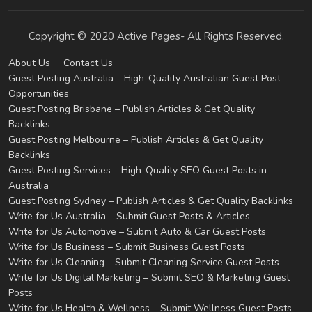
Copyright © 2020 Active Pages- All Rights Reserved.
About Us
Contact Us
Guest Posting Australia – High-Quality Australian Guest Post
Opportunities
Guest Posting Brisbane – Publish Articles & Get Quality
Backlinks
Guest Posting Melbourne – Publish Articles & Get Quality
Backlinks
Guest Posting Services – High-Quality SEO Guest Posts in
Australia
Guest Posting Sydney – Publish Articles & Get Quality Backlinks
Write for Us Australia – Submit Guest Posts & Articles
Write for Us Automotive – Submit Auto & Car Guest Posts
Write for Us Business – Submit Business Guest Posts
Write for Us Cleaning – Submit Cleaning Service Guest Posts
Write for Us Digital Marketing – Submit SEO & Marketing Guest
Posts
Write for Us Health & Wellness – Submit Wellness Guest Posts