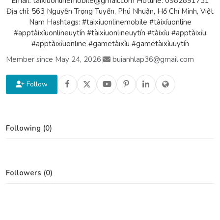
Email: taixiuonlinemobile@gmail.com Hotline: 0982891731
Địa chỉ: 563 Nguyễn Trọng Tuyển, Phú Nhuận, Hồ Chí Minh, Việt
Nam Hashtags: #taixiuonlinemobile #tàixỉuonline
#apptàixỉuonlineuytín #tàixỉuonlineuytín #tàixỉu #apptàixỉu
#apptàixỉuonline #gametàixỉu #gametàixỉuuytín
Member since May 24, 2026
|
buianhlap36@gmail.com
Follow
Following (0)
Followers (0)