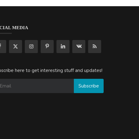
CIAL MEDIA
scribe here to get interesting stuff and updates!
Subscribe