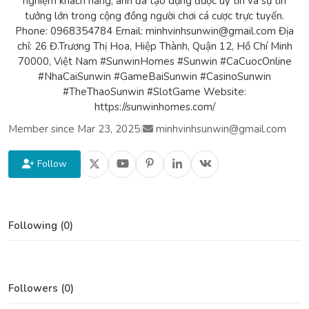
nghiệm khách hàng, anh đã tạo dựng được uy tín và sự tin
tưởng lớn trong cộng đồng người chơi cá cược trực tuyến.
Phone: 0968354784 Email: minhvinhsunwin@gmail.com Địa
chỉ: 26 Đ.Trương Thị Hoa, Hiệp Thành, Quận 12, Hồ Chí Minh
70000, Việt Nam #SunwinHomes #Sunwin #CaCuocOnline
#NhaCaiSunwin #GameBaiSunwin #CasinoSunwin
#TheThaoSunwin #SlotGame Website:
https://sunwinhomes.com/
Member since Mar 23, 2025
|
minhvinhsunwin@gmail.com
Follow
Following (0)
Followers (0)