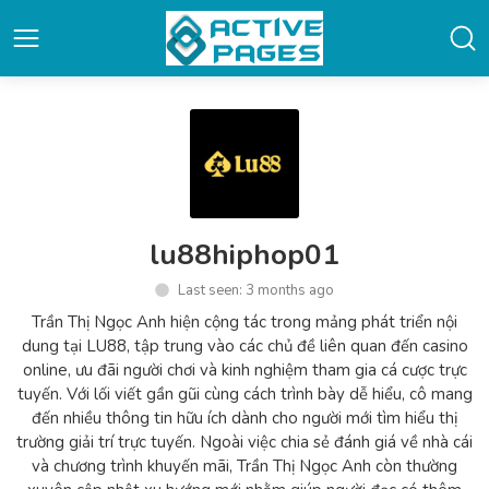
lu88hiphop01
Last seen: 3 months ago
Trần Thị Ngọc Anh hiện cộng tác trong mảng phát triển nội
dung tại LU88, tập trung vào các chủ đề liên quan đến casino
online, ưu đãi người chơi và kinh nghiệm tham gia cá cược trực
tuyến. Với lối viết gần gũi cùng cách trình bày dễ hiểu, cô mang
đến nhiều thông tin hữu ích dành cho người mới tìm hiểu thị
trường giải trí trực tuyến. Ngoài việc chia sẻ đánh giá về nhà cái
và chương trình khuyến mãi, Trần Thị Ngọc Anh còn thường