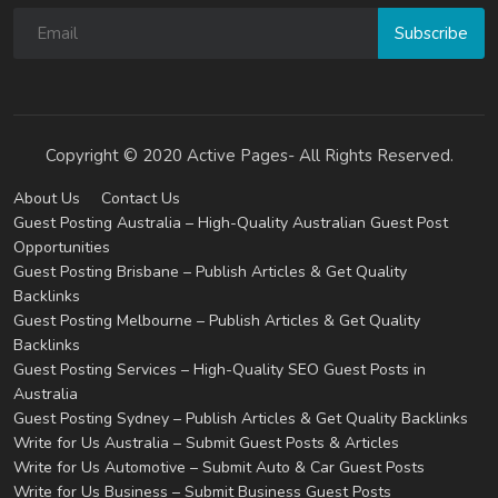
Subscribe
Copyright © 2020 Active Pages- All Rights Reserved.
About Us
Contact Us
Guest Posting Australia – High-Quality Australian Guest Post
Opportunities
Guest Posting Brisbane – Publish Articles & Get Quality
Backlinks
Guest Posting Melbourne – Publish Articles & Get Quality
Backlinks
Guest Posting Services – High-Quality SEO Guest Posts in
Australia
Guest Posting Sydney – Publish Articles & Get Quality Backlinks
Write for Us Australia – Submit Guest Posts & Articles
Write for Us Automotive – Submit Auto & Car Guest Posts
Write for Us Business – Submit Business Guest Posts