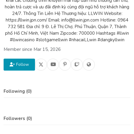
khai các chương trình khuyến mãi hấp dẫn như thưởng tân thủ,
hoàn trả cược và ưu đãi định kỳ cùng đội ngũ hỗ trợ khách hàng
24/7. Thông Tin Liên Hệ Thương hiệu: LLWIN Website:
https://llwin.jpn.com/ Email: info@llwin.jpn.com Hotline: 0964
732 581 Địa chỉ: 9 Đ. Lê Thị Chợ, Phú Thuận, Quận 7, Thành
phố Hồ Chí Minh, Việt Nam Zipcode: 700000 Hashtags #llwin
#llwincasino #slotgamellwin #nhacaiLLwin #dangkyllwin
Member since Mar 15, 2026
Follow
Following (0)
Followers (0)