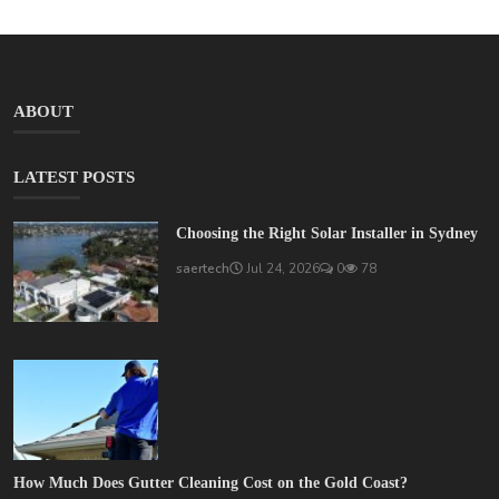
ABOUT
LATEST POSTS
Choosing the Right Solar Installer in Sydney
saertech
Jul 24, 2026
0
78
How Much Does Gutter Cleaning Cost on the Gold Coast?