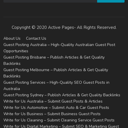
Copyright © 2020 Active Pages- All Rights Reserved.
About Us
Contact Us
Guest Posting Australia – High-Quality Australian Guest Post
Opportunities
Guest Posting Brisbane – Publish Articles & Get Quality
Backlinks
Guest Posting Melbourne – Publish Articles & Get Quality
Backlinks
Guest Posting Services – High-Quality SEO Guest Posts in
Australia
Guest Posting Sydney – Publish Articles & Get Quality Backlinks
Write for Us Australia – Submit Guest Posts & Articles
Write for Us Automotive – Submit Auto & Car Guest Posts
Write for Us Business – Submit Business Guest Posts
Write for Us Cleaning – Submit Cleaning Service Guest Posts
Write for Us Digital Marketing – Submit SEO & Marketing Guest