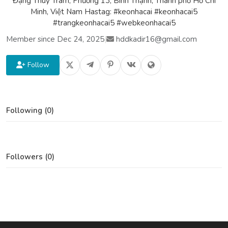
Đặng Thuỳ Trâm, Phường 13, Bình Thạnh, Thành phố Hồ Chí
Minh, Việt Nam Hastag: #keonhacai #keonhacai5
#trangkeonhacai5 #webkeonhacai5
Member since Dec 24, 2025
|
hddkadir16@gmail.com
Follow
Following (0)
Followers (0)