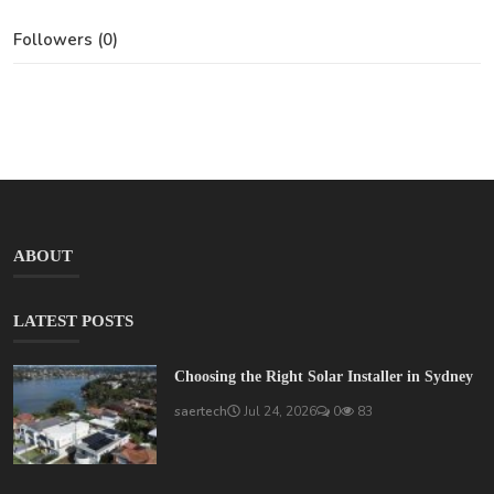
Followers (0)
ABOUT
LATEST POSTS
Choosing the Right Solar Installer in Sydney
saertech
Jul 24, 2026
0
83