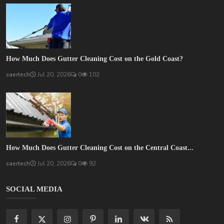
How Much Does Gutter Cleaning Cost on the Gold Coast?
saertech
Jul 20, 2026
0
102
How Much Does Gutter Cleaning Cost on the Central Coast...
saertech
Jul 20, 2026
0
92
SOCIAL MEDIA