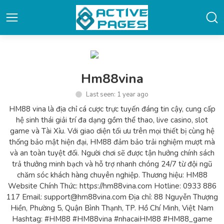
Hm88vina
Last seen: 1 year ago
HM88 vina là địa chỉ cá cược trực tuyến đáng tin cậy, cung cấp
hệ sinh thái giải trí đa dạng gồm thể thao, live casino, slot
game và Tài Xỉu. Với giao diện tối ưu trên mọi thiết bị cùng hệ
thống bảo mật hiện đại, HM88 đảm bảo trải nghiệm mượt mà
và an toàn tuyệt đối. Người chơi sẽ được tận hưởng chính sách
trả thưởng minh bạch và hỗ trợ nhanh chóng 24/7 từ đội ngũ
chăm sóc khách hàng chuyên nghiệp. Thương hiệu: HM88
Website Chính Thức: https://hm88vina.com Hotline: 0933 886
117 Email: support@hm88vina.com Địa chỉ: 88 Nguyễn Thượng
Hiền, Phường 5, Quận Bình Thạnh, TP. Hồ Chí Minh, Việt Nam
Hashtag: #HM88 #HM88vina #nhacaiHM88 #HM88_game