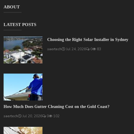
ABOUT
LATEST POSTS
Choosing the Right Solar Installer in Sydney
saertech
Jul 24, 2026
0
83
How Much Does Gutter Cleaning Cost on the Gold Coast?
saertech
Jul 20, 2026
0
102