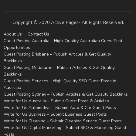
Copyright © 2020 Active Pages- All Rights Reserved.
About Us
Contact Us
Guest Posting Australia – High-Quality Australian Guest Post
Opportunities
Guest Posting Brisbane – Publish Articles & Get Quality
Backlinks
Guest Posting Melbourne – Publish Articles & Get Quality
Backlinks
Guest Posting Services – High-Quality SEO Guest Posts in
Australia
Guest Posting Sydney – Publish Articles & Get Quality Backlinks
Write for Us Australia – Submit Guest Posts & Articles
Write for Us Automotive – Submit Auto & Car Guest Posts
Write for Us Business – Submit Business Guest Posts
Write for Us Cleaning – Submit Cleaning Service Guest Posts
Write for Us Digital Marketing – Submit SEO & Marketing Guest
Posts