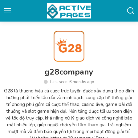
g28company
Last seen: 6 months ago
G28 là thương hiệu cá cược trực tuyến được xây dựng theo định
hướng phát triển lâu dài và minh bạch, cung cấp hệ thống giải
trí phong phú gồm cá cược thể thao, casino live, game bài đổi
thưởng và slot game hiện đại. Nền tảng được tối ưu toàn diện
về tốc độ truy cập, khả năng xử lý giao dịch và công nghệ bảo
mật nhiều lớp, giúp người chơi yên tâm tham gia, trải nghiệm
mượt mà và đảm bảo quyền lợi trong mọi hoạt động giải trí.