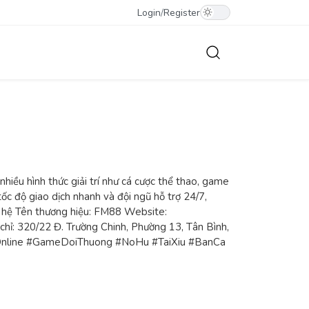
Login
/
Register
hiều hình thức giải trí như cá cược thể thao, game
 tốc độ giao dịch nhanh và đội ngũ hỗ trợ 24/7,
n hệ Tên thương hiệu: FM88 Website:
hỉ: 320/22 Đ. Trường Chinh, Phường 13, Tân Bình,
oOnline #GameDoiThuong #NoHu #TaiXiu #BanCa