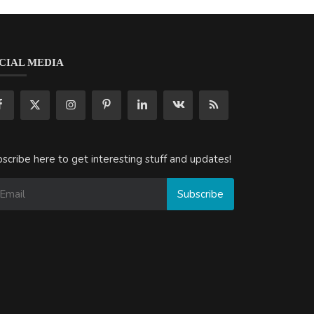
CIAL MEDIA
scribe here to get interesting stuff and updates!
Subscribe