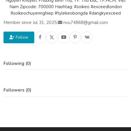
Nguyễn Khuyến, Phường Bình Thọ, TP. Thủ Đức, TP.HCM, Việt
Nam Zipcode: 700000 Hashtag: #soikeo #exceedlondon
#soikeochuyennghiep #tylekeobongda #dangkyexceed
Member since Jul 31, 2025
|
nvu74868@gmail.com
Follow
Following (0)
Followers (0)