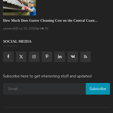
How Much Does Gutter Cleaning Cost on the Central Coast...
saertech
Jul 20, 2026
0
92
SOCIAL MEDIA
Subscribe here to get interesting stuff and updates!
Subscribe