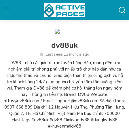
dv88uk
Last seen: 12 months ago
DV88 - nhà cái giải trí trực tuyến hàng đầu, mang đến trải
nghiệm giải trí phong phú với nhiều trò chơi hấp dẫn như cá
cược thể thao và casino. Giao diện thân thiện cùng dịch vụ hỗ
trợ khách hàng 24/7 giúp người chơi yên tâm tận hưởng niềm
vui. Tham gia DV88 để khám phá cơ hội thắng lớn ngay hôm
nay! Thông tin liên hệ: Brand: DV88 Website:
https://dv88uk.com/ Email: support@dv88uk.com Số điện thoại:
0907 668 899 Địa chỉ: 12 Nguyễn Hữu Thọ, Phường Tân Hưng,
Quận 7, TP. Hồ Chí Minh, Việt Nam Mã bưu chính: 700000
Hashtags #dv88uk #dv88 #linkvaodv88 #dangkydv88
#khuyenmaidv88