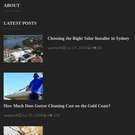
ABOUT
LATEST POSTS
Choosing the Right Solar Installer in Sydney
saertech
Jul 24, 2026
0
83
How Much Does Gutter Cleaning Cost on the Gold Coast?
saertech
Jul 20, 2026
0
102