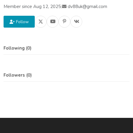
Member since Aug 12, 2025
|
dv88uk@gmail.com
Follow
Following (0)
Followers (0)