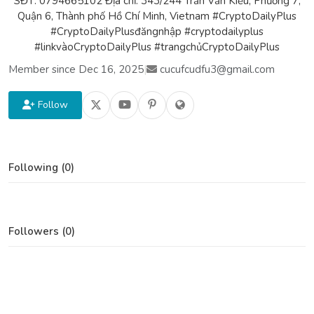
SĐT: 0794665102 Địa chỉ: 343/244 Trần Văn Kiểu, Phường 7,
Quận 6, Thành phố Hồ Chí Minh, Vietnam #CryptoDailyPlus
#CryptoDailyPlusđăngnhập #cryptodailyplus
#linkvàoCryptoDailyPlus #trangchủCryptoDailyPlus
Member since Dec 16, 2025
|
cucufcudfu3@gmail.com
Follow
Following (0)
Followers (0)