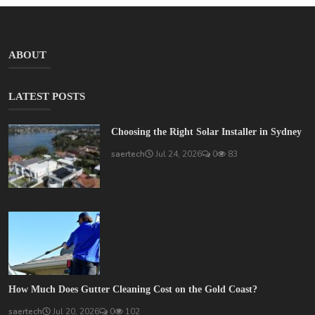
ABOUT
LATEST POSTS
Choosing the Right Solar Installer in Sydney
saertech
Jul 24, 2026
0
83
How Much Does Gutter Cleaning Cost on the Gold Coast?
saertech
Jul 20, 2026
0
102