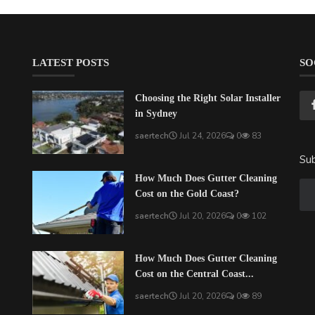
LATEST POSTS
SO
Choosing the Right Solar Installer
in Sydney
saertech
Jul 24, 2026
0
83
Sub
How Much Does Gutter Cleaning
Cost on the Gold Coast?
saertech
Jul 20, 2026
0
102
How Much Does Gutter Cleaning
Cost on the Central Coast...
saertech
Jul 20, 2026
0
89