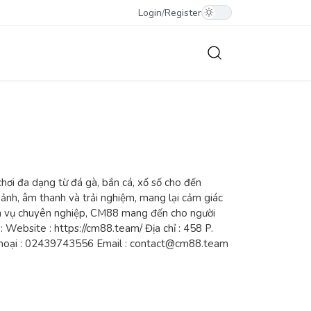
Login
/
Register
chơi đa dạng từ đá gà, bắn cá, xổ số cho đến
 ảnh, âm thanh và trải nghiệm, mang lại cảm giác
ch vụ chuyên nghiệp, CM88 mang đến cho người
: Website : https://cm88.team/ Địa chỉ : 458 P.
n thoại : 02439743556 Email : contact@cm88.team