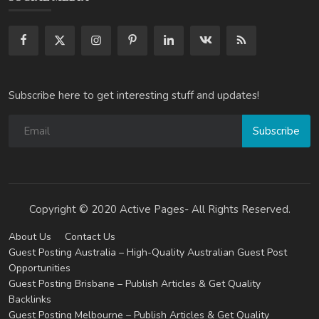
Subscribe here to get interesting stuff and updates!
Subscribe
Copyright © 2020 Active Pages- All Rights Reserved.
About Us
Contact Us
Guest Posting Australia – High-Quality Australian Guest Post
Opportunities
Guest Posting Brisbane – Publish Articles & Get Quality
Backlinks
Guest Posting Melbourne – Publish Articles & Get Quality