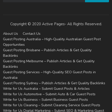
Copyright © 2020 Active Pages- All Rights Reserved.
About Us
Contact Us
Guest Posting Australia – High-Quality Australian Guest Post
Opportunities
Guest Posting Brisbane – Publish Articles & Get Quality
Backlinks
Guest Posting Melbourne – Publish Articles & Get Quality
Backlinks
Guest Posting Services – High-Quality SEO Guest Posts in
Australia
Guest Posting Sydney – Publish Articles & Get Quality Backlinks
Write for Us Australia – Submit Guest Posts & Articles
Write for Us Automotive – Submit Auto & Car Guest Posts
Write for Us Business – Submit Business Guest Posts
Write for Us Cleaning – Submit Cleaning Service Guest Posts
Write for Us Digital Marketing – Submit SEO & Marketing Guest