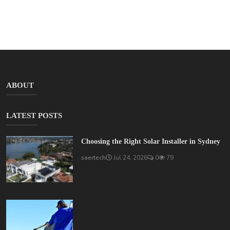
ABOUT
LATEST POSTS
Choosing the Right Solar Installer in Sydney
saertech
Jul 24, 2026
0
79