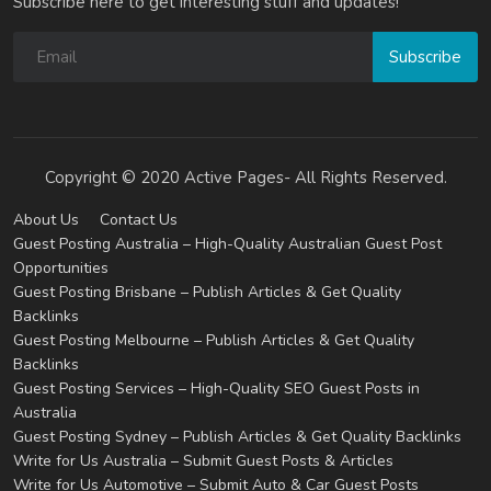
Subscribe here to get interesting stuff and updates!
Subscribe
Copyright © 2020 Active Pages- All Rights Reserved.
About Us
Contact Us
Guest Posting Australia – High-Quality Australian Guest Post
Opportunities
Guest Posting Brisbane – Publish Articles & Get Quality
Backlinks
Guest Posting Melbourne – Publish Articles & Get Quality
Backlinks
Guest Posting Services – High-Quality SEO Guest Posts in
Australia
Guest Posting Sydney – Publish Articles & Get Quality Backlinks
Write for Us Australia – Submit Guest Posts & Articles
Write for Us Automotive – Submit Auto & Car Guest Posts