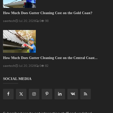
How Much Does Gutter Cleaning Cost on the Gold Coast?
saertech
Jul 20, 2026
0
98
How Much Does Gutter Cleaning Cost on the Central Coast...
saertech
Jul 20, 2026
0
82
SOCIAL MEDIA