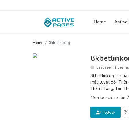
Home
Animal
Home
8kbetlinkorg
8kbetlinko
Last seen: 1 year a
8kbetlink.org – nhà
mật tuyệt đối! Thôn
Thánh Tông, Tân Th
Member since Jun 2
Follow