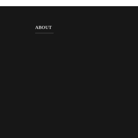
ABOUT