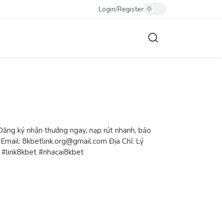
Login
/
Register
n Đăng ký nhận thưởng ngay, nạp rút nhanh, bảo
8 Email: 8kbetlink.org@gmail.com Địa Chỉ: Lý
 #link8kbet #nhacai8kbet