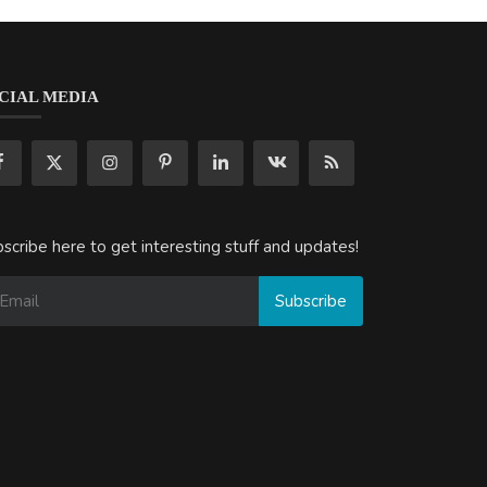
CIAL MEDIA
scribe here to get interesting stuff and updates!
Subscribe