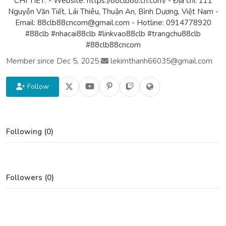
CHI TIẾT: - Website: https://88clb88.cn.com/ - Địa chỉ: 111
Nguyễn Văn Tiết, Lái Thiêu, Thuận An, Bình Dương, Việt Nam -
Email: 88clb88cncom@gmail.com - Hotline: 0914778920
#88clb #nhacai88clb #linkvao88clb #trangchu88clb
#88clb88cncom
Member since Dec 5, 2025
|
lekimthanh66035@gmail.com
Follow
Following (0)
Followers (0)