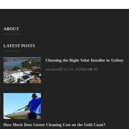
ABOUT
LATEST POSTS
Choosing the Right Solar Installer in Sydney
saertech
Jul 24, 2026
0
80
How Much Does Gutter Cleaning Cost on the Gold Coast?