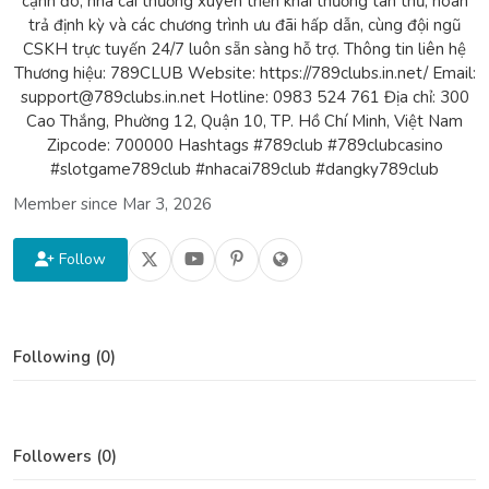
cạnh đó, nhà cái thường xuyên triển khai thưởng tân thủ, hoàn
trả định kỳ và các chương trình ưu đãi hấp dẫn, cùng đội ngũ
CSKH trực tuyến 24/7 luôn sẵn sàng hỗ trợ. Thông tin liên hệ
Thương hiệu: 789CLUB Website: https://789clubs.in.net/ Email:
support@789clubs.in.net Hotline: 0983 524 761 Địa chỉ: 300
Cao Thắng, Phường 12, Quận 10, TP. Hồ Chí Minh, Việt Nam
Zipcode: 700000 Hashtags #789club #789clubcasino
#slotgame789club #nhacai789club #dangky789club
Member since Mar 3, 2026
Follow
Following (0)
Followers (0)