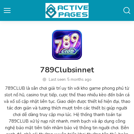
789Clubsinnet
Last seen: 5 months ago
789CLUB là sân chơi giải trí uy tín với kho game phong phú từ
slot nổ hũ, casino trực tiếp, cược thể thao nhiều kèo đến bắn cá
và xổ số cập nhật liên tục. Giao diện được thiết kế hiện đại, thao
tác đơn giản và tương thích mượt trên các thiết bị giúp người
chơi dễ dàng truy cập mọi lúc. Hệ thống thanh toán tại
789CLUB xử lý nạp rút nhanh, minh bạch và áp dụng công
nghệ bảo mật tiên tiến nhằm bảo vệ thông tin người chơi. Bên