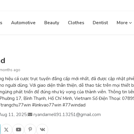
s
Automotive
Beauty
Clothes
Dentist
More
ad
 months ago
g hiệu cá cược trực tuyến đẳng cấp mới nhất, đã được cập nhật phi
ho người dùng. Với giao diện thân thiện, dễ thao tác trên mọi thiết
gừng phát triển để đúng như kỳ vọng của thành viên. Thông tin liên
 Phường 17, Bình Thạnh, Hồ Chí Minh, Vietnam Số Điện Thoại: 0
#trangchu77win #linkvao77win #77windad
Aug 11, 2025
|
ryandarnell91.13251@gmail.com