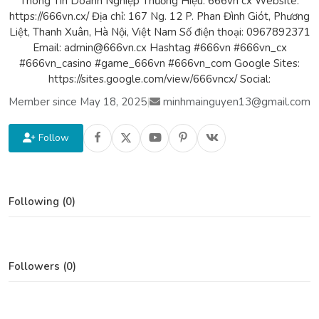
Thông Tin Doanh Nghiệp Thương Hiệu: 666vn cx Website:
https://666vn.cx/ Địa chỉ: 167 Ng. 12 P. Phan Đình Giót, Phương
Liệt, Thanh Xuân, Hà Nội, Việt Nam Số điện thoại: 0967892371
Email: admin@666vn.cx Hashtag #666vn #666vn_cx
#666vn_casino #game_666vn #666vn_com Google Sites:
https://sites.google.com/view/666vncx/ Social:
Member since May 18, 2025
|
minhmainguyen13@gmail.com
Follow
Following (0)
Followers (0)