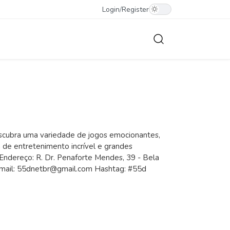
Login
/
Register
scubra uma variedade de jogos emocionantes,
 de entretenimento incrível e grandes
/ Endereço: R. Dr. Penaforte Mendes, 39 - Bela
Email: 55dnetbr@gmail.com Hashtag: #55d