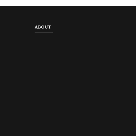
ABOUT