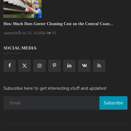
How Much Does Gutter Cleaning Cost on the Central Coast...
saertech
Jul 20, 2026
0
92
SOCIAL MEDIA
Subscribe here to get interesting stuff and updates!
Subscribe