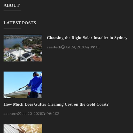
ABOUT
LATEST POSTS
Choosing the Right Solar Installer in Sydney
saertech
Jul 24, 2026
0
83
How Much Does Gutter Cleaning Cost on the Gold Coast?
saertech
Jul 20, 2026
0
102