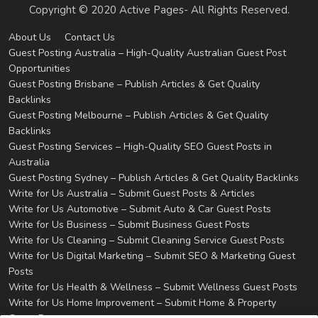
Copyright © 2020 Active Pages- All Rights Reserved.
About Us
Contact Us
Guest Posting Australia – High-Quality Australian Guest Post
Opportunities
Guest Posting Brisbane – Publish Articles & Get Quality
Backlinks
Guest Posting Melbourne – Publish Articles & Get Quality
Backlinks
Guest Posting Services – High-Quality SEO Guest Posts in
Australia
Guest Posting Sydney – Publish Articles & Get Quality Backlinks
Write for Us Australia – Submit Guest Posts & Articles
Write for Us Automotive – Submit Auto & Car Guest Posts
Write for Us Business – Submit Business Guest Posts
Write for Us Cleaning – Submit Cleaning Service Guest Posts
Write for Us Digital Marketing – Submit SEO & Marketing Guest
Posts
Write for Us Health & Wellness – Submit Wellness Guest Posts
Write for Us Home Improvement – Submit Home & Property