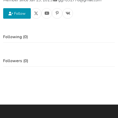
Member since Jun 29, 2025
|
gg7892776@gmail.com
Follow
Following (0)
Followers (0)